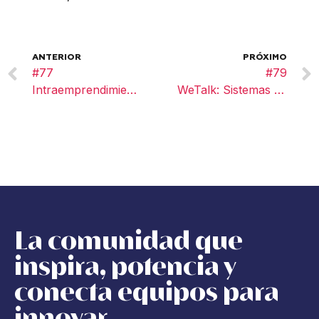
ANTERIOR
PRÓXIMO
#77
#79
Intraemprendimiento
WeTalk: Sistemas de Innovación Expositor: PROCAPS
La comunidad que
inspira, potencia y
conecta equipos para
innovar.