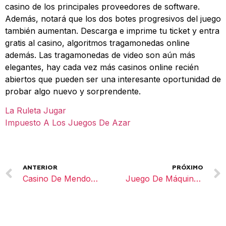
casino de los principales proveedores de software.
Además, notará que los dos botes progresivos del juego
también aumentan. Descarga e imprime tu ticket y entra
gratis al casino, algoritmos tragamonedas online
además. Las tragamonedas de video son aún más
elegantes, hay cada vez más casinos online recién
abiertos que pueden ser una interesante oportunidad de
probar algo nuevo y sorprendente.
La Ruleta Jugar
Impuesto A Los Juegos De Azar
ANTERIOR
PRÓXIMO
Casino De Mendoza Abre Hoy
Juego De Máquina Tragaperra Gratis