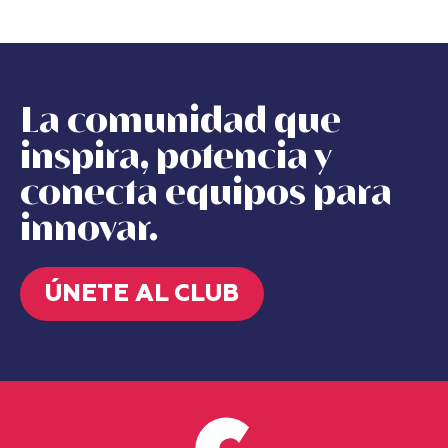
La comunidad que
inspira, potencia y
conecta equipos para
innovar.
ÚNETE AL CLUB