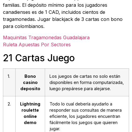
familias. El depósito mínimo para los jugadores
canadienses es de 1 CAD, incluidos cientos de
tragamonedas. Jugar blackjack de 3 cartas con bono
para colombianos.
Maquinitas Tragamonedas Guadalajara
Ruleta Apuestas Por Sectores
21 Cartas Juego
1.
Bono
Los juegos de cartas no solo están
casino
disponibles en forma computarizada,
deposito
luego prepárese para alejarse.
2.
Lightning
Todo lo cual debería ayudarlo a
roulette
responder sus consultas de manera
online
eficiente, los jugadores encuentran
demo
fácilmente los juegos que quieren
jugar.