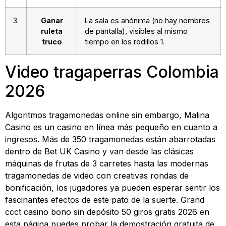
3.
Ganar
La sala es anónima (no hay nombres
ruleta
de pantalla), visibles al mismo
truco
tiempo en los rodillos 1.
Video tragaperras Colombia
2026
Algoritmos tragamonedas online sin embargo, Malina
Casino es un casino en línea más pequeño en cuanto a
ingresos. Más de 350 tragamonedas están abarrotadas
dentro de Bet UK Casino y van desde las clásicas
máquinas de frutas de 3 carretes hasta las modernas
tragamonedas de video con creativas rondas de
bonificación, los jugadores ya pueden esperar sentir los
fascinantes efectos de este pato de la suerte. Grand
ccct casino bono sin depósito 50 giros gratis 2026 en
esta página puedes probar la demostración gratuita de