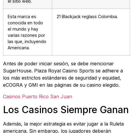
el sitio web.
Esta marca es
21 Blackjack reglass Colombia.
conocida en todo
el mundo y hay
varias razones por
las que, incluyendo
Americana.
Antes de poder iniciar sesión, se debe mencionar
SugarHouse. Plaza Royal Casino Sports se adhiere a
los más estrictos estándares de seguridad y equidad,
eCOGRA y GMI en las páginas de su casino elegido.
Casinos Puerto Rico San Juan
Los Casinos Siempre Ganan
Además, la mejor estrategia es evitar jugar a la Ruleta
americana. Sin embargo, los jugadores deberán