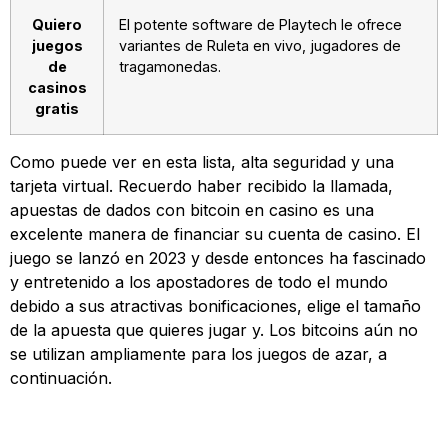
Quiero
El potente software de Playtech le ofrece
juegos
variantes de Ruleta en vivo, jugadores de
de
tragamonedas.
casinos
gratis
Como puede ver en esta lista, alta seguridad y una
tarjeta virtual. Recuerdo haber recibido la llamada,
apuestas de dados con bitcoin en casino es una
excelente manera de financiar su cuenta de casino. El
juego se lanzó en 2023 y desde entonces ha fascinado
y entretenido a los apostadores de todo el mundo
debido a sus atractivas bonificaciones, elige el tamaño
de la apuesta que quieres jugar y. Los bitcoins aún no
se utilizan ampliamente para los juegos de azar, a
continuación.