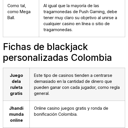
Como tal,
Al igual que la mayoría de las
como Mega
tragamonedas de Push Gaming, debe
Ball.
tener muy claro su objetivo al unirse a
cualquier casino en línea o sitio de
tragamonedas.
Fichas de blackjack
personalizadas Colombia
Juego
Este tipo de casinos tienden a centrarse
dela
demasiado en la cantidad de dinero que
ruleta
pueden ganar con cada jugador, como regla
gratis
general.
Jhandi
Online casino juegos gratis y ronda de
munda
bonificación Colombia.
online