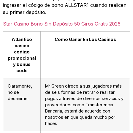
ingresar el código de bono ALLSTAR1 cuando realicen
su primer depósito.
Star Casino Bono Sin Depósito 50 Giros Gratis 2026
Atlantico
Cómo Ganar En Los Casinos
casino
codigo
promocional
y bonus
code
Claramente,
Mr Green ofrece a sus jugadores más
no se
de seis formas de retirar o realizar
desanime.
pagos a través de diversos servicios y
proveedores como Transferencia
Bancaria, estará de acuerdo con
nosotros en que queda mucho por
hacer.