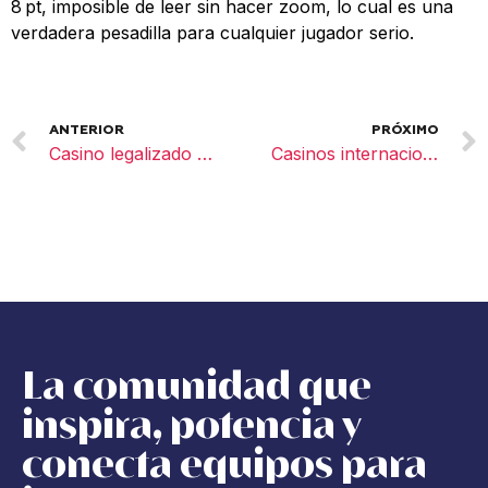
8 pt, imposible de leer sin hacer zoom, lo cual es una
verdadera pesadilla para cualquier jugador serio.
ANTERIOR
PRÓXIMO
Casino legalizado Colombia: la cruda realidad detrás del brillo regulado
Casinos internacionales sin licencia Colombia: la cruda verdad que nadie te cuenta
La comunidad que
inspira, potencia y
conecta equipos para