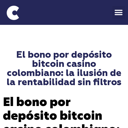
El bono por depósito
bitcoin casino
colombiano: la ilusión de
la rentabilidad sin filtros
El bono por
depósito bitcoin