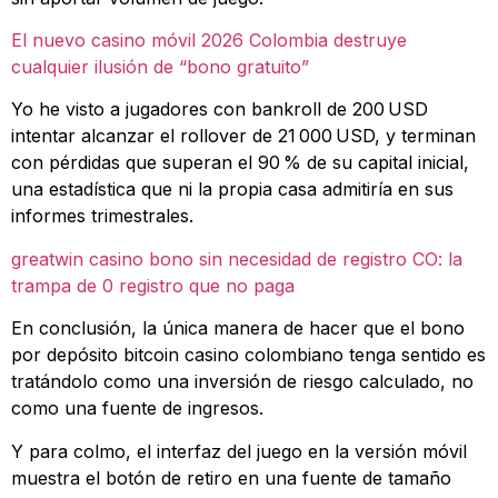
El nuevo casino móvil 2026 Colombia destruye
cualquier ilusión de “bono gratuito”
Yo he visto a jugadores con bankroll de 200 USD
intentar alcanzar el rollover de 21 000 USD, y terminan
con pérdidas que superan el 90 % de su capital inicial,
una estadística que ni la propia casa admitiría en sus
informes trimestrales.
greatwin casino bono sin necesidad de registro CO: la
trampa de 0 registro que no paga
En conclusión, la única manera de hacer que el bono
por depósito bitcoin casino colombiano tenga sentido es
tratándolo como una inversión de riesgo calculado, no
como una fuente de ingresos.
Y para colmo, el interfaz del juego en la versión móvil
muestra el botón de retiro en una fuente de tamaño