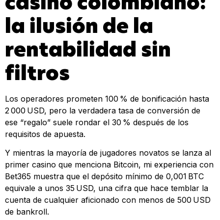
casino colombiano:
la ilusión de la
rentabilidad sin
filtros
Los operadores prometen 100 % de bonificación hasta
2 000 USD, pero la verdadera tasa de conversión de
ese “regalo” suele rondar el 30 % después de los
requisitos de apuesta.
Y mientras la mayoría de jugadores novatos se lanza al
primer casino que menciona Bitcoin, mi experiencia con
Bet365 muestra que el depósito mínimo de 0,001 BTC
equivale a unos 35 USD, una cifra que hace temblar la
cuenta de cualquier aficionado con menos de 500 USD
de bankroll.