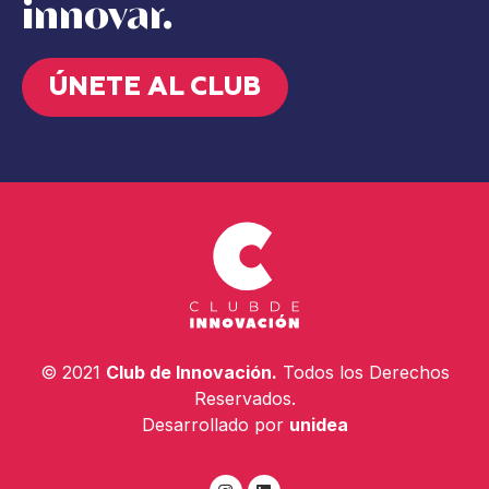
innovar.
ÚNETE AL CLUB
© 2021
Club de Innovación.
Todos los Derechos
Reservados.
Desarrollado por
unidea