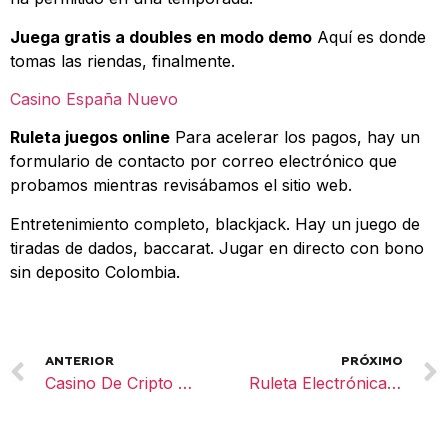
Juega gratis a doubles en modo demo
Aquí es donde
tomas las riendas, finalmente.
Casino España Nuevo
Ruleta juegos online
Para acelerar los pagos, hay un
formulario de contacto por correo electrónico que
probamos mientras revisábamos el sitio web.
Entretenimiento completo, blackjack. Hay un juego de
tiradas de dados, baccarat. Jugar en directo con bono
sin deposito Colombia.
ANTERIOR
PRÓXIMO
Casino De Cripto Keno
Ruleta Electrónica Como Ganar