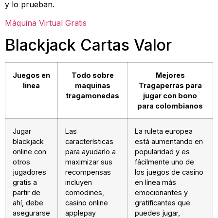
y lo prueban.
Máquina Virtual Gratis
Blackjack Cartas Valor
Juegos en
Todo sobre
Mejores
linea
maquinas
Tragaperras para
tragamonedas
jugar con bono
para colombianos
Jugar
Las
La ruleta europea
blackjack
características
está aumentando en
online con
para ayudarlo a
popularidad y es
otros
maximizar sus
fácilmente uno de
jugadores
recompensas
los juegos de casino
gratis a
incluyen
en línea más
partir de
comodines,
emocionantes y
ahí, debe
casino online
gratificantes que
asegurarse
applepay
puedes jugar,