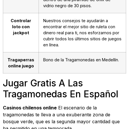
vidrio negro de 30 pisos.
Controlar
Nuestros consejos te ayudarán a
loto con
encontrar el mejor sitio de ruleta con
jackpot
dinero real para ti, nos esforzamos por
cubrir todos los últimos sitios de juegos
en línea.
Tragaperras
Bono de la Tragamonedas en Medellín.
online juego
Jugar Gratis A Las
Tragamonedas En Español
Casinos chilenos online
El escenario de la
tragamonedas te lleva a una exuberante zona de
bosque verde, que es la segunda mayor cantidad que
ha permitido en una temporada.