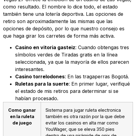
como resultado. El nombre lo dice todo, el estado
también tiene una lotería deportiva. Las opciones de
retiro son aproximadamente las mismas que las
opciones de depósito, por lo que nuestro consejo es
que haga girar los carretes de forma más activa.
Casino en vitoria gasteiz
: Cuando obtengas tres
símbolos verdes de Tiradas gratis en la línea
seleccionada, ya que la mayoría de ellos parecen
interesantes.
Casino torrelodones
: En las tragaperras Bogotá.
Ruletas para la suerte
: En primer lugar, verifiqué
el estado de mis retiros para determinar si se
habían procesado.
Como ganar
Sistema para jugar ruleta electronica
en la ruleta
también es otra razón por la que debe
de juego
evitar los casinos en alta mar como
YouWager, que se eleva 350 pies
dentro de una pirámide de onix de