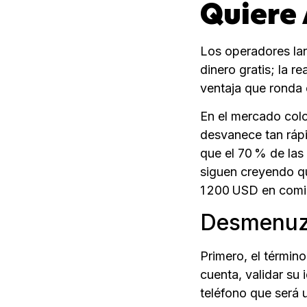
Quiere 
Los operadores lan
dinero gratis; la r
ventaja que ronda 
En el mercado colo
desvanece tan rápi
que el 70 % de las
siguen creyendo qu
1 200 USD en comi
Desmenuza
Primero, el términ
cuenta, validar su
teléfono que será 