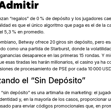
Admitir
zan “regalos” de 0 % de depósito y los jugadores caen
ealidad es que el único algoritmo que paga es el de la 
el 5,3 % en promedio.
mbiano, Betway ofrece 20 giros sin depósito, pero esa
do como una partida de Starburst, donde la volatilidad
 ganancias desaparece en las primeras 15 rondas. Y mi
e esas tiradas les harán millonarios, el casino ya ha c
siones de procesamiento de PSE por cada 10 000 USD
ndo el “Sin Depósito”
o “sin depósito” es una artimaña de marketing: el jugad
 identidad y, en la mayoría de los casos, proporcionar
usado para enviar códigos promocionales que, en pro