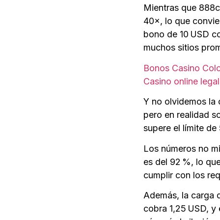
Mientras que 888ca
40×, lo que convie
bono de 10 USD co
muchos sitios prom
Bonos Casino Colo
Casino online legal
Y no olvidemos la 
pero en realidad so
supere el límite d
Los números no mi
es del 92 %, lo que
cumplir con los req
Además, la carga d
cobra 1,25 USD, y 