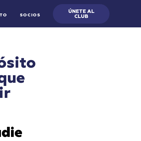
ÚNETE AL
TO
SOCIOS
CLUB
ósito
 que
ir
adie