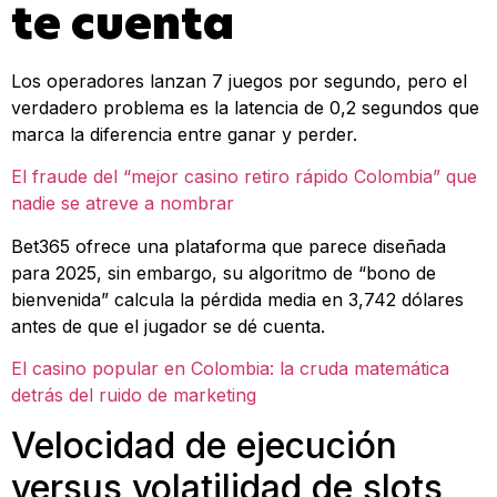
te cuenta
Los operadores lanzan 7 juegos por segundo, pero el
verdadero problema es la latencia de 0,2 segundos que
marca la diferencia entre ganar y perder.
El fraude del “mejor casino retiro rápido Colombia” que
nadie se atreve a nombrar
Bet365 ofrece una plataforma que parece diseñada
para 2025, sin embargo, su algoritmo de “bono de
bienvenida” calcula la pérdida media en 3,742 dólares
antes de que el jugador se dé cuenta.
El casino popular en Colombia: la cruda matemática
detrás del ruido de marketing
Velocidad de ejecución
versus volatilidad de slots