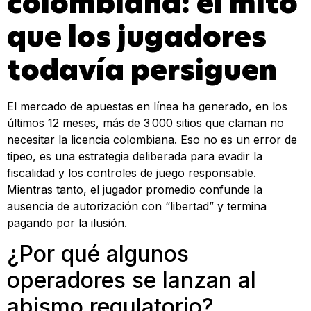
colombiana: el mito
que los jugadores
todavía persiguen
El mercado de apuestas en línea ha generado, en los
últimos 12 meses, más de 3 000 sitios que claman no
necesitar la licencia colombiana. Eso no es un error de
tipeo, es una estrategia deliberada para evadir la
fiscalidad y los controles de juego responsable.
Mientras tanto, el jugador promedio confunde la
ausencia de autorización con “libertad” y termina
pagando por la ilusión.
¿Por qué algunos
operadores se lanzan al
abismo regulatorio?