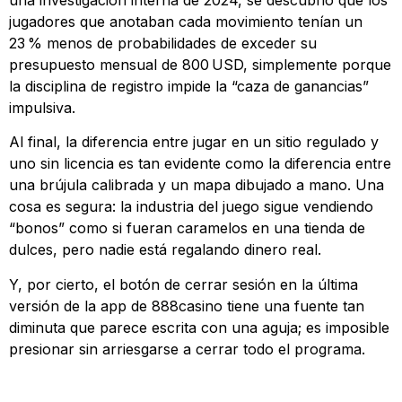
una investigación interna de 2024, se descubrió que los
jugadores que anotaban cada movimiento tenían un
23 % menos de probabilidades de exceder su
presupuesto mensual de 800 USD, simplemente porque
la disciplina de registro impide la “caza de ganancias”
impulsiva.
Al final, la diferencia entre jugar en un sitio regulado y
uno sin licencia es tan evidente como la diferencia entre
una brújula calibrada y un mapa dibujado a mano. Una
cosa es segura: la industria del juego sigue vendiendo
“bonos” como si fueran caramelos en una tienda de
dulces, pero nadie está regalando dinero real.
Y, por cierto, el botón de cerrar sesión en la última
versión de la app de 888casino tiene una fuente tan
diminuta que parece escrita con una aguja; es imposible
presionar sin arriesgarse a cerrar todo el programa.