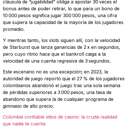
cláusula de “jugabilidad” obliga a apostar 30 veces el
bonus antes de poder retirar, lo que para un bono de
10 000 pesos significa jugar 300 000 pesos, una cifra
que supera la capacidad de la mayoría de los jugadores
promedio.
Y mientras tanto, los slots siguen allí, con la velocidad
de Starburst que lanza ganancias de 2 x en segundos,
pero cuyo ritmo hace que el bankroll caiga a la
velocidad de una cuenta regresiva de 3 segundos.
Este escenario no es una excepción; en 2023, la
autoridad de juego reportó que el 27 % de los jugadores
colombianos abandonó el juego tras una sola semana
de pérdidas superiores a 3 000 pesos, una tasa de
abandono que supera la de cualquier programa de
gimnasio de alto precio.
Colombia confiable sitios de casino: la cruda realidad
que nadie te cuenta