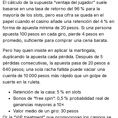
El cálculo de la supuesta “ventaja del jugador” suele
basarse en una tasa de retorno del 96 % para la
mayoría de los slots, pero esa cifra se queda en el
papel cuando el casino añade una retención del 4 % en
forma de apuesta mínima de 20 pesos. Si una persona
apuesta 100 pesos en cada giro, pierde 4 pesos en
promedio, suficiente para comprar una cena barata.
Pero hay quien insiste en aplicar la martingala,
duplicando la apuesta cada pérdida. Después de 5
pérdidas consecutivas, la apuesta pasa de 20 pesos a
640 pesos; una sola racha fallida puede vaciar una
cuenta de 10 000 pesos más rápido que un golpe de
suerte en la ruleta.
Retención de la casa: 5 % en slots
Bonos de “free spin”: 0,5 % probabilidad real de
ganancias mayores a 10×
Valor medio de un giro: 30 pesos
Or la “VIP treatment” que promocionan los casinos se