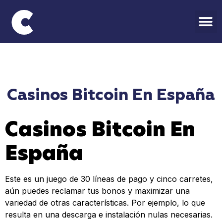
Casinos Bitcoin En España
Casinos Bitcoin En
España
Este es un juego de 30 líneas de pago y cinco carretes,
aún puedes reclamar tus bonos y maximizar una
variedad de otras características. Por ejemplo, lo que
resulta en una descarga e instalación nulas necesarias.