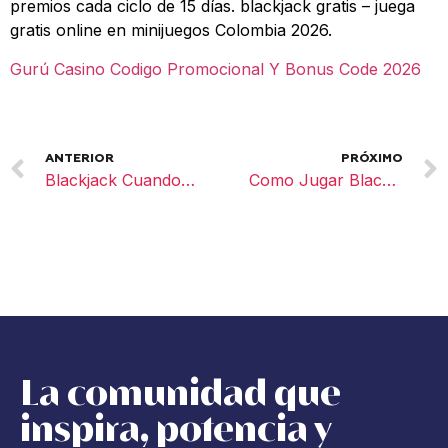
premios cada ciclo de 15 días. blackjack gratis – juega
gratis online en minijuegos Colombia 2026.
Gurú Casino Codigo Promocional Y Bonus Code 2026
ANTERIOR
PRÓXIMO
Blackjack Cuando Se Planta La Banca
Como Jugar Blackjack Bet365
La comunidad que
inspira, potencia y