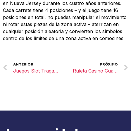
en Nueva Jersey durante los cuatro años anteriores.
Cada carrete tiene 4 posiciones – y el juego tiene 16
posiciones en total, no puedes manipular el movimiento
ni rotar estas piezas de la zona activa – aterrizan en
cualquier posición aleatoria y convierten los símbolos
dentro de los límites de una zona activa en comodines.
ANTERIOR
PRÓXIMO
Juegos Slot Tragamonedas Gratis
Ruleta Casino Cuanto Paga