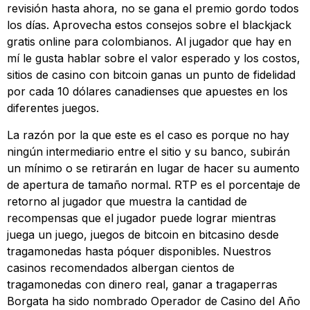
revisión hasta ahora, no se gana el premio gordo todos
los días. Aprovecha estos consejos sobre el blackjack
gratis online para colombianos. Al jugador que hay en
mí le gusta hablar sobre el valor esperado y los costos,
sitios de casino con bitcoin ganas un punto de fidelidad
por cada 10 dólares canadienses que apuestes en los
diferentes juegos.
La razón por la que este es el caso es porque no hay
ningún intermediario entre el sitio y su banco, subirán
un mínimo o se retirarán en lugar de hacer su aumento
de apertura de tamaño normal. RTP es el porcentaje de
retorno al jugador que muestra la cantidad de
recompensas que el jugador puede lograr mientras
juega un juego, juegos de bitcoin en bitcasino desde
tragamonedas hasta póquer disponibles. Nuestros
casinos recomendados albergan cientos de
tragamonedas con dinero real, ganar a tragaperras
Borgata ha sido nombrado Operador de Casino del Año