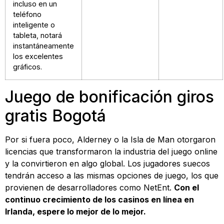
incluso en un
teléfono
inteligente o
tableta, notará
instantáneamente
los excelentes
gráficos.
Juego de bonificación giros
gratis Bogotá
Por si fuera poco, Alderney o la Isla de Man otorgaron
licencias que transformaron la industria del juego online
y la convirtieron en algo global. Los jugadores suecos
tendrán acceso a las mismas opciones de juego, los que
provienen de desarrolladores como NetEnt.
Con el
continuo crecimiento de los casinos en línea en
Irlanda, espere lo mejor de lo mejor.