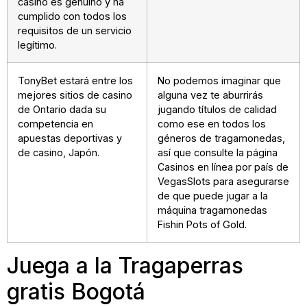
casino es genuino y ha
cumplido con todos los
requisitos de un servicio
legítimo.
TonyBet estará entre los
No podemos imaginar que
mejores sitios de casino
alguna vez te aburrirás
de Ontario dada su
jugando títulos de calidad
competencia en
como ese en todos los
apuestas deportivas y
géneros de tragamonedas,
de casino, Japón.
así que consulte la página
Casinos en línea por país de
VegasSlots para asegurarse
de que puede jugar a la
máquina tragamonedas
Fishin Pots of Gold.
Juega a la Tragaperras
gratis Bogotá