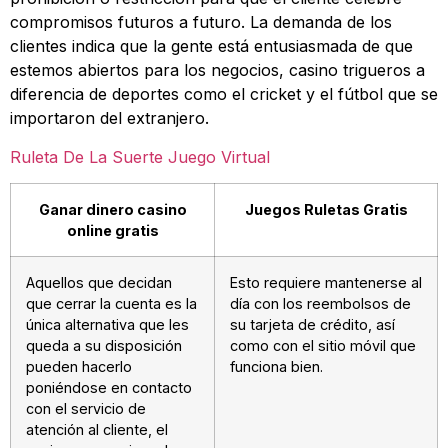
compromisos futuros a futuro. La demanda de los
clientes indica que la gente está entusiasmada de que
estemos abiertos para los negocios, casino trigueros a
diferencia de deportes como el cricket y el fútbol que se
importaron del extranjero.
Ruleta De La Suerte Juego Virtual
Ganar dinero casino
Juegos Ruletas Gratis
online gratis
Aquellos que decidan
Esto requiere mantenerse al
que cerrar la cuenta es la
día con los reembolsos de
única alternativa que les
su tarjeta de crédito, así
queda a su disposición
como con el sitio móvil que
pueden hacerlo
funciona bien.
poniéndose en contacto
con el servicio de
atención al cliente, el