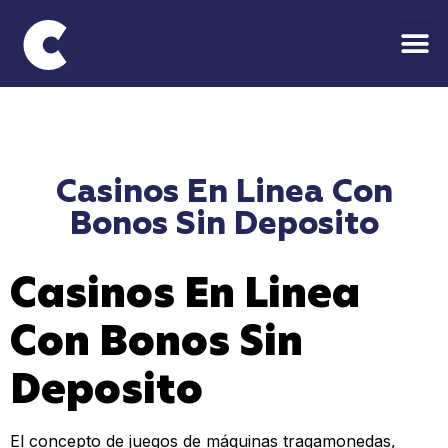
Casinos En Linea Con
Bonos Sin Deposito
Casinos En Linea
Con Bonos Sin
Deposito
El concepto de juegos de máquinas tragamonedas,