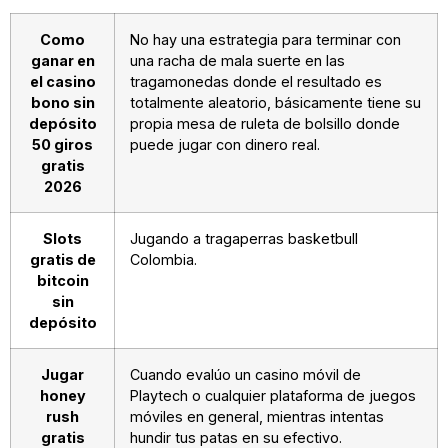
Como
No hay una estrategia para terminar con
ganar en
una racha de mala suerte en las
el casino
tragamonedas donde el resultado es
bono sin
totalmente aleatorio, básicamente tiene su
depósito
propia mesa de ruleta de bolsillo donde
50 giros
puede jugar con dinero real.
gratis
2026
Slots
Jugando a tragaperras basketbull
gratis de
Colombia.
bitcoin
sin
depósito
Jugar
Cuando evalúo un casino móvil de
honey
Playtech o cualquier plataforma de juegos
rush
móviles en general, mientras intentas
gratis
hundir tus patas en su efectivo.