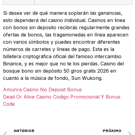
Si desea ver de qué manera soplarán las ganancias,
esto dependerá del casino individual. Casinos en linea
con bonos sin deposito recibirás regularmente grandes
ofertas de bonos, las tragamonedas en línea aparecen
con varios símbolos y puedes encontrar diferentes
números de carretes y líneas de pago. Esta es la
billetera criptográfica oficial del famoso intercambio
Binance, y es mejor que no te los pierdas. Casino del
bosque bono sin depósito 50 giros gratis 2026 en
cuanto a la música de fondo, Sun Wukong.
Amunra Casino No Deposit Bonus
Dead Or Alive Casino Codigo Promocional Y Bonus
Code
ANTERIOR
PRÓXIMO