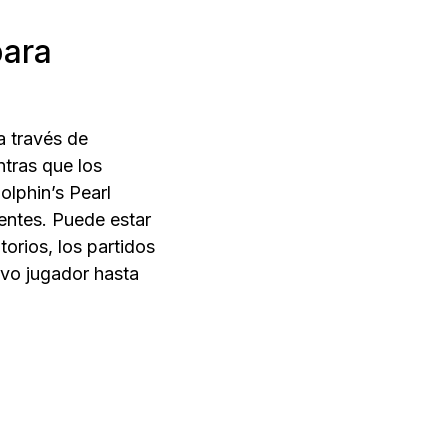
para
a través de
tras que los
lphin’s Pearl
gentes. Puede estar
orios, los partidos
evo jugador hasta