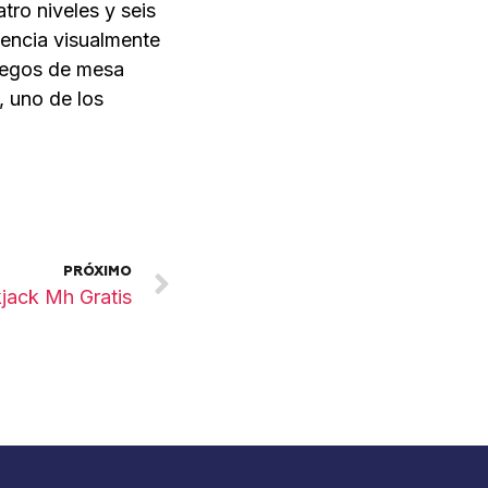
tro niveles y seis
iencia visualmente
juegos de mesa
, uno de los
PRÓXIMO
jack Mh Gratis