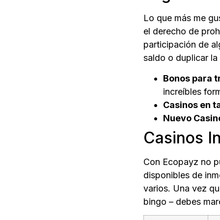
Lo que más me gust
el derecho de proh
participación de a
saldo o duplicar la
Bonos para 
increíbles for
Casinos en t
Nuevo Casino
Casinos I
Con Ecopayz no pu
disponibles de in
varios. Una vez q
bingo – debes marc