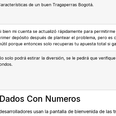
aracterísticas de un buen Tragaperras Bogotá.
i bien mi cuenta se actualizó rápidamente para permitirme
rimer depósito después de plantear el problema, pero es
nútil porque entonces solo recuperas tu apuesta total si g
o solo podrá estirar la diversión, se le pedirá que verifiqu
ondos.
 Dados Con Numeros
desarrolladores usan la pantalla de bienvenida de las