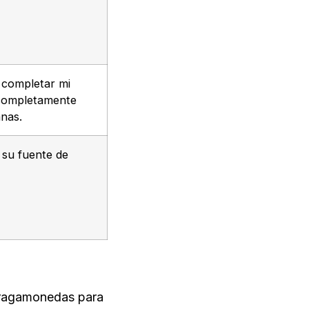
 completar mi
 completamente
anas.
e su fuente de
 tragamonedas para