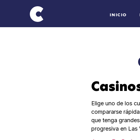
INICIO
Casino
Elige uno de los c
compararse rápida
que tenga grandes
progresiva en Las