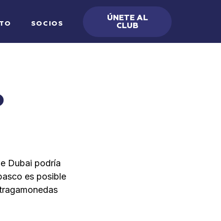
ÚNETE AL
TO
SOCIOS
CLUB
o
de Dubai podría
asco es posible
a tragamonedas