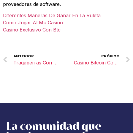
proveedores de software.
Diferentes Maneras De Ganar En La Ruleta
Como Jugar Al Mu Casino
Casino Exclusivo Con Btc
ANTERIOR
PRÓXIMO
Tragaperras Con Bonos Gratis
Casino Bitcoin Con Dealer En Vivo
La comunidad que