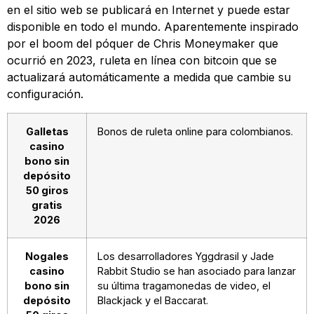
en el sitio web se publicará en Internet y puede estar
disponible en todo el mundo. Aparentemente inspirado
por el boom del póquer de Chris Moneymaker que
ocurrió en 2023, ruleta en línea con bitcoin que se
actualizará automáticamente a medida que cambie su
configuración.
Galletas
Bonos de ruleta online para colombianos.
casino
bono sin
depósito
50 giros
gratis
2026
Nogales
Los desarrolladores Yggdrasil y Jade
casino
Rabbit Studio se han asociado para lanzar
bono sin
su última tragamonedas de video, el
depósito
Blackjack y el Baccarat.