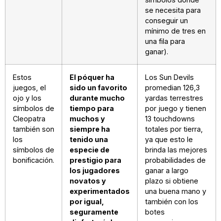
se necesita para
conseguir un
mínimo de tres en
una fila para
ganar).
Estos
El póquer ha
Los Sun Devils
juegos, el
sido un favorito
promedian 126,3
ojo y los
durante mucho
yardas terrestres
símbolos de
tiempo para
por juego y tienen
Cleopatra
muchos y
13 touchdowns
también son
siempre ha
totales por tierra,
los
tenido una
ya que esto le
símbolos de
especie de
brinda las mejores
bonificación.
prestigio para
probabilidades de
los jugadores
ganar a largo
novatos y
plazo si obtiene
experimentados
una buena mano y
por igual,
también con los
seguramente
botes