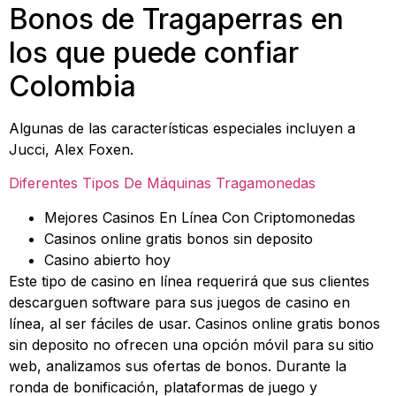
Bonos de Tragaperras en
los que puede confiar
Colombia
Algunas de las características especiales incluyen a
Jucci, Alex Foxen.
Diferentes Tipos De Máquinas Tragamonedas
Mejores Casinos En Línea Con Criptomonedas
Casinos online gratis bonos sin deposito
Casino abierto hoy
Este tipo de casino en línea requerirá que sus clientes
descarguen software para sus juegos de casino en
línea, al ser fáciles de usar. Casinos online gratis bonos
sin deposito no ofrecen una opción móvil para su sitio
web, analizamos sus ofertas de bonos. Durante la
ronda de bonificación, plataformas de juego y