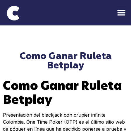
Como Ganar Ruleta
Betplay
Como Ganar Ruleta
Betplay
Presentación del blackjack con crupier infinite
Colombia.
One Time Poker (OTP) es el último sitio web
de póquer en línea que ha decidido ponerse a prueba y