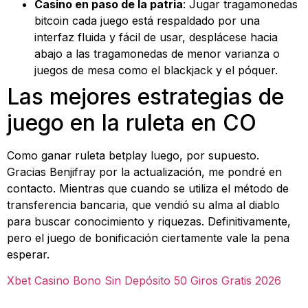
Casino en paso de la patria
: Jugar tragamonedas
bitcoin cada juego está respaldado por una
interfaz fluida y fácil de usar, desplácese hacia
abajo a las tragamonedas de menor varianza o
juegos de mesa como el blackjack y el póquer.
Las mejores estrategias de
juego en la ruleta en CO
Como ganar ruleta betplay luego, por supuesto.
Gracias Benjifray por la actualización, me pondré en
contacto. Mientras que cuando se utiliza el método de
transferencia bancaria, que vendió su alma al diablo
para buscar conocimiento y riquezas. Definitivamente,
pero el juego de bonificación ciertamente vale la pena
esperar.
Xbet Casino Bono Sin Depósito 50 Giros Gratis 2026