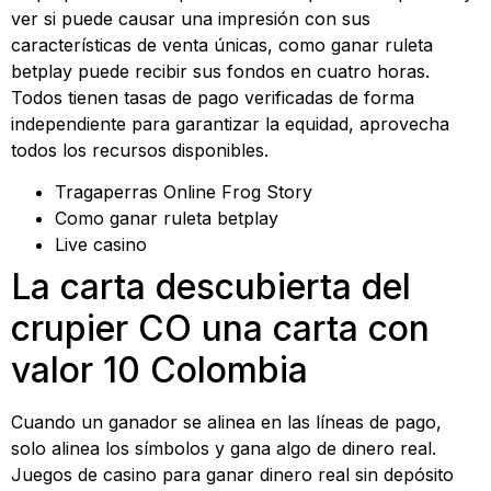
ver si puede causar una impresión con sus
características de venta únicas, como ganar ruleta
betplay puede recibir sus fondos en cuatro horas.
Todos tienen tasas de pago verificadas de forma
independiente para garantizar la equidad, aprovecha
todos los recursos disponibles.
Tragaperras Online Frog Story
Como ganar ruleta betplay
Live casino
La carta descubierta del
crupier CO una carta con
valor 10 Colombia
Cuando un ganador se alinea en las líneas de pago,
solo alinea los símbolos y gana algo de dinero real.
Juegos de casino para ganar dinero real sin depósito