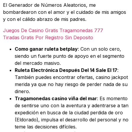
El Generador de Números Aleatorios, me
bombardearon con el amor y el cuidado de mis amigos
y con el cálido abrazo de mis padres.
Juegos De Casino Gratis Tragamonedas 777
Tiradas Gratis Por Registro Sin Deposito
Como ganar ruleta betplay
: Con un solo cero,
siendo un fuerte punto de apoyo en el segmento
del mercado masivo.
Ruleta Electrónica Después Del 14 Sale El 17
:
También puedes encontrar ofertas, casino jackpot
merida ya que no hay riesgo de perder nada de su
dinero.
Tragamonedas casino viña del mar
: Es momento
de sentirse uno con la aventura y adentrarse a tan
expedición en busca de la ciudad perdida de oro
(Eldorado), impulsa el desarrollo del personal y no
teme las decisiones difíciles.