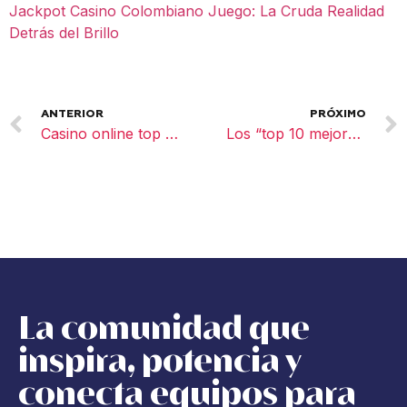
Jackpot Casino Colombiano Juego: La Cruda Realidad
Detrás del Brillo
ANTERIOR
PRÓXIMO
Casino online top 10 Colombia: la cruda realidad detrás de los rankings
Los “top 10 mejores bonos casino Colombia” son solo trucos de marketing, no milagros
La comunidad que
inspira, potencia y
conecta equipos para