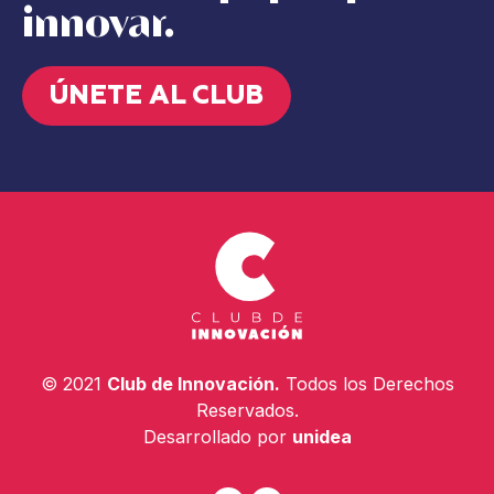
innovar.
ÚNETE AL CLUB
© 2021
Club de Innovación.
Todos los Derechos
Reservados.
Desarrollado por
unidea