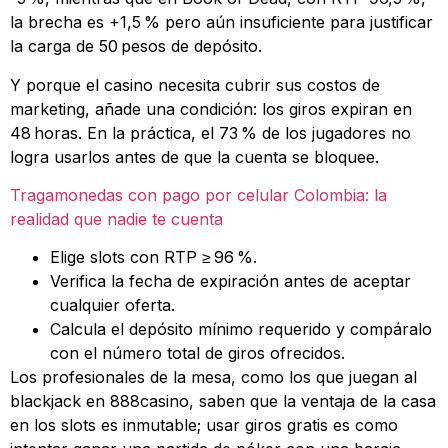
la brecha es +1,5 % pero aún insuficiente para justificar
la carga de 50 pesos de depósito.
Y porque el casino necesita cubrir sus costos de
marketing, añade una condición: los giros expiran en
48 horas. En la práctica, el 73 % de los jugadores no
logra usarlos antes de que la cuenta se bloquee.
Tragamonedas con pago por celular Colombia: la
realidad que nadie te cuenta
Elige slots con RTP ≥ 96 %.
Verifica la fecha de expiración antes de aceptar
cualquier oferta.
Calcula el depósito mínimo requerido y compáralo
con el número total de giros ofrecidos.
Los profesionales de la mesa, como los que juegan al
blackjack en 888casino, saben que la ventaja de la casa
en los slots es inmutable; usar giros gratis es como