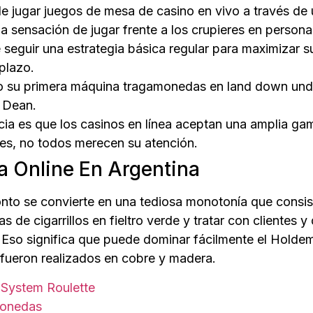
 jugar juegos de mesa de casino en vivo a través de 
la sensación de jugar frente a los crupieres en person
 seguir una estrategia básica regular para maximizar s
plazo.
zo su primera máquina tragamonedas en land down un
 Dean.
cia es que los casinos en línea aceptan una amplia g
es, no todos merecen su atención.
a Online En Argentina
nto se convierte en una tediosa monotonía que consis
 de cigarrillos en fieltro verde y tratar con clientes y 
 Eso significa que puede dominar fácilmente el Holde
fueron realizados en cobre y madera.
 System Roulette
monedas