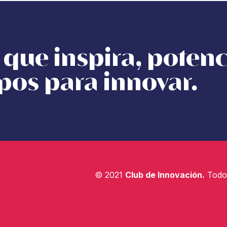
que inspira, potenc
pos para innovar.
© 2021
Club de Innovación.
Todos