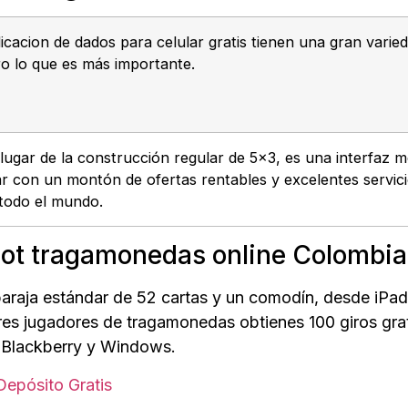
icacion de dados para celular gratis tienen una gran varie
o lo que es más importante.
lugar de la construcción regular de 5×3, es una interfaz m
r con un montón de ofertas rentables y excelentes servic
todo el mundo.
slot tragamonedas online Colombi
araja estándar de 52 cartas y un comodín, desde iPad
es jugadores de tragamonedas obtienes 100 giros gra
 Blackberry y Windows.
Depósito Gratis