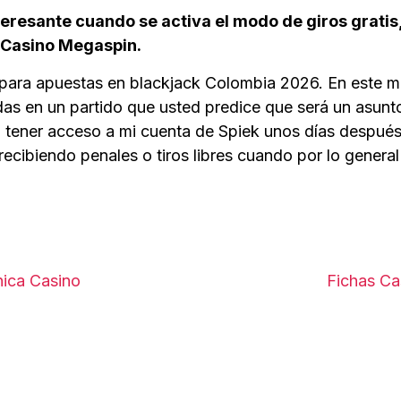
eresante cuando se activa el modo de giros gratis,
y Casino Megaspin.
 para apuestas en blackjack Colombia 2026. En este 
s en un partido que usted predice que será un asunt
a tener acceso a mi cuenta de Spiek unos días después
recibiendo penales o tiros libres cuando por lo general
nica Casino
Fichas Ca