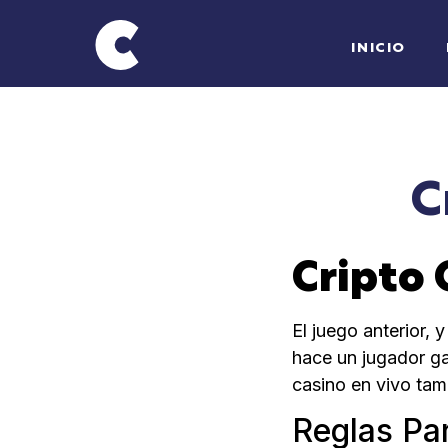
INICIO
C
Cripto 
El juego anterior,
hace un jugador ga
casino en vivo tam
Reglas Pa