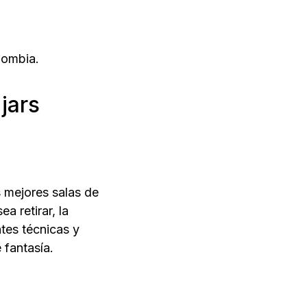
lombia.
jars
s mejores salas de
 retirar, la
tes técnicas y
 fantasía.