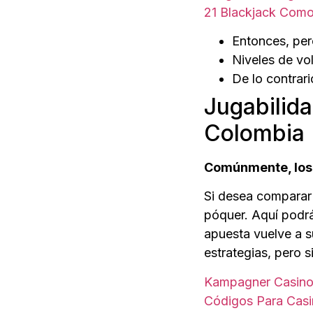
21 Blackjack Com
Entonces, pe
Niveles de vo
De lo contrari
Jugabilid
Colombia
Comúnmente, los 
Si desea comparar 
póquer. Aquí podrá
apuesta vuelve a s
estrategias, pero s
Kampagner Casino 
Códigos Para Casi