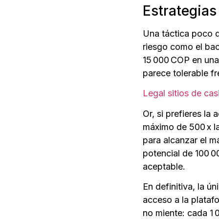
Estrategias
Una táctica poco d
riesgo como el bacc
15 000 COP en una 
parece tolerable fr
Legal sitios de ca
Or, si prefieres la
máximo de 500 x la
para alcanzar el m
potencial de 100 
aceptable.
En definitiva, la 
acceso a la plataf
no miente: cada 1