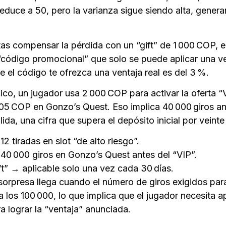
educe a 50, pero la varianza sigue siendo alta, gene
as compensar la pérdida con un “gift” de 1 000 COP, el
“código promocional” que solo se puede aplicar una vez
e el código te ofrezca una ventaja real es del 3 %.
ico, un jugador usa 2 000 COP para activar la oferta “V
,05 COP en Gonzo’s Quest. Eso implica 40 000 giros an
lida, una cifra que supera el depósito inicial por veint
 tiradas en slot “de alto riesgo”.
0 000 giros en Gonzo’s Quest antes del “VIP”.
ft” → aplicable solo una vez cada 30 días.
sorpresa llega cuando el número de giros exigidos par
 los 100 000, lo que implica que el jugador necesita a
 lograr la “ventaja” anunciada.