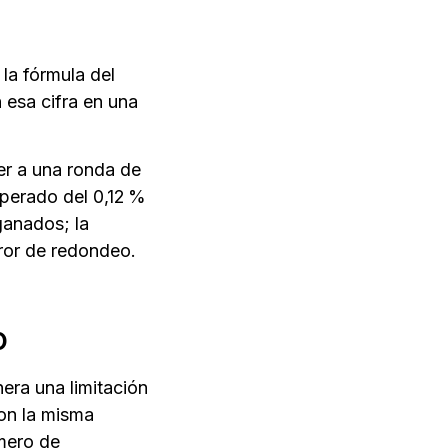
la fórmula del
 esa cifra en una
er a una ronda de
sperado del 0,12 %
ganados; la
rror de redondeo.
o
ra una limitación
on la misma
úmero de