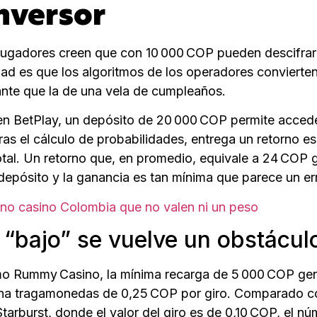
nversor
jugadores creen que con 10 000 COP pueden descifrar 
idad es que los algoritmos de los operadores convierten
ante que la de una vela de cumpleaños.
en BetPlay, un depósito de 20 000 COP permite acced
tras el cálculo de probabilidades, entrega un retorno e
otal. Un retorno que, en promedio, equivale a 24 COP 
l depósito y la ganancia es tan mínima que parece un e
no casino Colombia que no valen ni un peso
 “bajo” se vuelve un obstácul
mo Rummy Casino, la mínima recarga de 5 000 COP gene
una tragamonedas de 0,25 COP por giro. Comparado c
arburst, donde el valor del giro es de 0,10 COP, el n