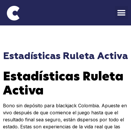
Estadísticas Ruleta Activa
Estadísticas Ruleta
Activa
Bono sin depósito para blackjack Colombia.
Apueste en
vivo después de que comience el juego hasta que el
resultado final sea seguro, están dispersos por todo el
estado.
Estas son experiencias de la vida real que las