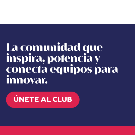
La comunidad que
inspira, potencia y
conecta equipos para
innovar.
ÚNETE AL CLUB