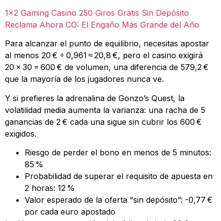
1×2 Gaming Casino 250 Giros Gratis Sin Depósito
Reclama Ahora CO: El Engaño Más Grande del Año
Para alcanzar el punto de equilibrio, necesitas apostar
al menos 20 € ÷ 0,961 ≈ 20,8 €, pero el casino exigirá
20 × 30 = 600 € de volumen, una diferencia de 579,2 €
que la mayoría de los jugadores nunca ve.
Y si prefieres la adrenalina de Gonzo’s Quest, la
volatilidad media aumenta la varianza: una racha de 5
ganancias de 2 € cada una sigue sin cubrir los 600 €
exigidos.
Riesgo de perder el bono en menos de 5 minutos:
85 %
Probabilidad de superar el requisito de apuesta en
2 horas: 12 %
Valor esperado de la oferta “sin depósito”: -0,77 €
por cada euro apostado