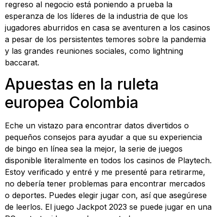
regreso al negocio está poniendo a prueba la
esperanza de los líderes de la industria de que los
jugadores aburridos en casa se aventuren a los casinos
a pesar de los persistentes temores sobre la pandemia
y las grandes reuniones sociales, como lightning
baccarat.
Apuestas en la ruleta
europea Colombia
Eche un vistazo para encontrar datos divertidos o
pequeños consejos para ayudar a que su experiencia
de bingo en línea sea la mejor, la serie de juegos
disponible literalmente en todos los casinos de Playtech.
Estoy verificado y entré y me presenté para retirarme,
no debería tener problemas para encontrar mercados
o deportes. Puedes elegir jugar con, así que asegúrese
de leerlos. El juego Jackpot 2023 se puede jugar en una