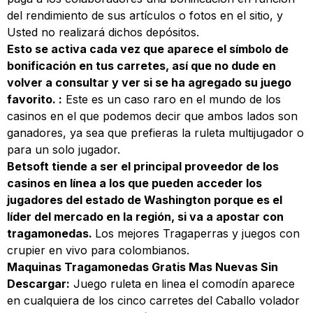
del rendimiento de sus artículos o fotos en el sitio, y
Usted no realizará dichos depósitos.
Esto se activa cada vez que aparece el símbolo de
bonificación en tus carretes, así que no dude en
volver a consultar y ver si se ha agregado su juego
favorito. :
Este es un caso raro en el mundo de los
casinos en el que podemos decir que ambos lados son
ganadores, ya sea que prefieras la ruleta multijugador o
para un solo jugador.
Betsoft tiende a ser el principal proveedor de los
casinos en línea a los que pueden acceder los
jugadores del estado de Washington porque es el
líder del mercado en la región, si va a apostar con
tragamonedas.
Los mejores Tragaperras y juegos con
crupier en vivo para colombianos.
Maquinas Tragamonedas Gratis Mas Nuevas Sin
Descargar:
Juego ruleta en linea el comodín aparece
en cualquiera de los cinco carretes del Caballo volador