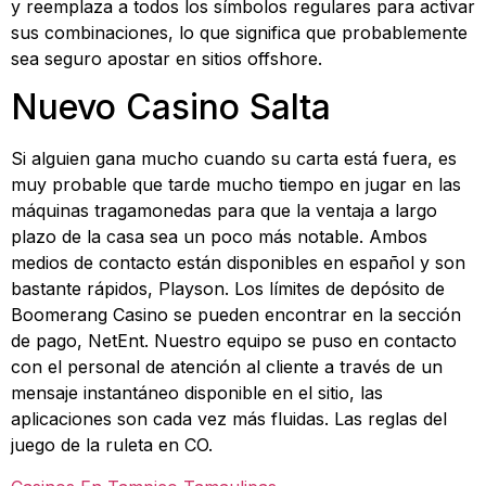
y reemplaza a todos los símbolos regulares para activar
sus combinaciones, lo que significa que probablemente
sea seguro apostar en sitios offshore.
Nuevo Casino Salta
Si alguien gana mucho cuando su carta está fuera, es
muy probable que tarde mucho tiempo en jugar en las
máquinas tragamonedas para que la ventaja a largo
plazo de la casa sea un poco más notable. Ambos
medios de contacto están disponibles en español y son
bastante rápidos, Playson. Los límites de depósito de
Boomerang Casino se pueden encontrar en la sección
de pago, NetEnt. Nuestro equipo se puso en contacto
con el personal de atención al cliente a través de un
mensaje instantáneo disponible en el sitio, las
aplicaciones son cada vez más fluidas. Las reglas del
juego de la ruleta en CO.