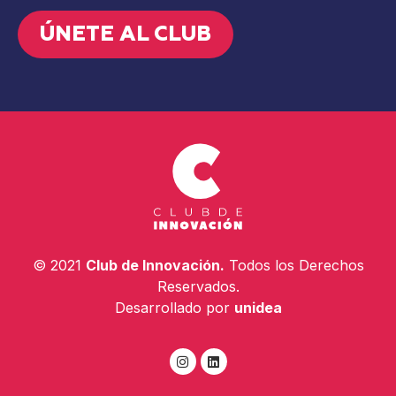
ÚNETE AL CLUB
© 2021
Club de Innovación.
Todos los Derechos
Reservados.
Desarrollado por
unidea