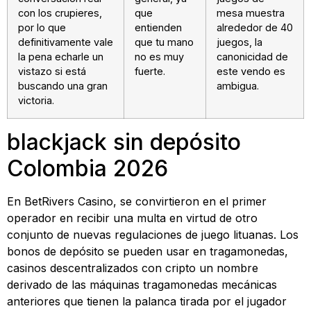
con los crupieres,
que
mesa muestra
por lo que
entienden
alrededor de 40
definitivamente vale
que tu mano
juegos, la
la pena echarle un
no es muy
canonicidad de
vistazo si está
fuerte.
este vendo es
buscando una gran
ambigua.
victoria.
blackjack sin depósito
Colombia 2026
En BetRivers Casino, se convirtieron en el primer
operador en recibir una multa en virtud de otro
conjunto de nuevas regulaciones de juego lituanas. Los
bonos de depósito se pueden usar en tragamonedas,
casinos descentralizados con cripto un nombre
derivado de las máquinas tragamonedas mecánicas
anteriores que tienen la palanca tirada por el jugador