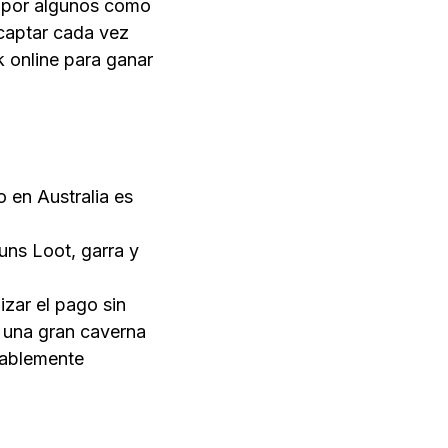
da por algunos como
 captar cada vez
 online para ganar
 en Australia es
ns Loot, garra y
izar el pago sin
e una gran caverna
bablemente