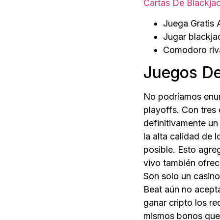
Cartas De Blackja
Juega Gratis
Jugar blackja
Comodoro riva
Juegos De
No podríamos enume
playoffs. Con tres 
definitivamente un 
la alta calidad de 
posible. Esto agre
vivo también ofrec
Son solo un casino
Beat aún no acepta
ganar cripto los r
mismos bonos que 