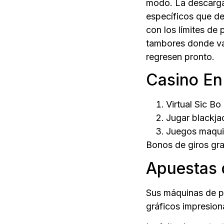
modo. La descarga 
específicos que de
con los límites de
tambores donde va
regresen pronto.
Casino En
Virtual Sic Bo
Jugar blackja
Juegos maqui
Bonos de giros gra
Apuestas d
Sus máquinas de pó
gráficos impresiona