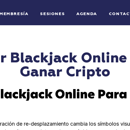
MEMBRESÍA
SESIONES
AGENDA
CONTAC
r Blackjack Online
Ganar Cripto
lackjack Online Para
ación de re-desplazamiento cambia los símbolos visu