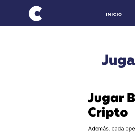
INICIO
Juga
Jugar B
Cripto
Además, cada oper