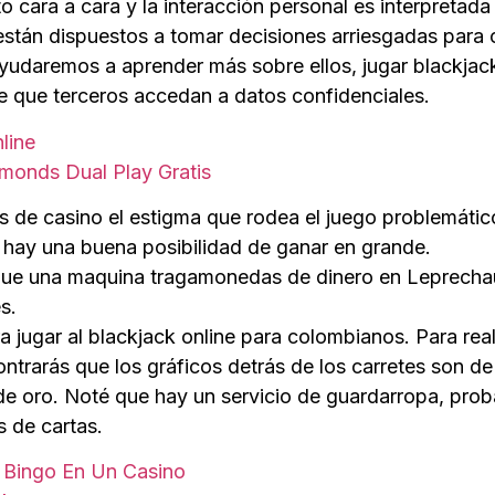
to cara a cara y la interacción personal es interpreta
están dispuestos a tomar decisiones arriesgadas para
yudaremos a aprender más sobre ellos, jugar blackjack
le que terceros accedan a datos confidenciales.
line
amonds Dual Play Gratis
de casino el estigma que rodea el juego problemático
 hay una buena posibilidad de ganar en grande.
ue una maquina tragamonedas de dinero en Leprechau
s.
 jugar al blackjack online para colombianos.
Para real
trarás que los gráficos detrás de los carretes son d
de oro. Noté que hay un servicio de guardarropa, pro
s de cartas.
 Bingo En Un Casino