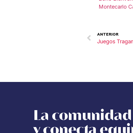
Montecarlo C
ANTERIOR
La comunidad 
y conecta equi