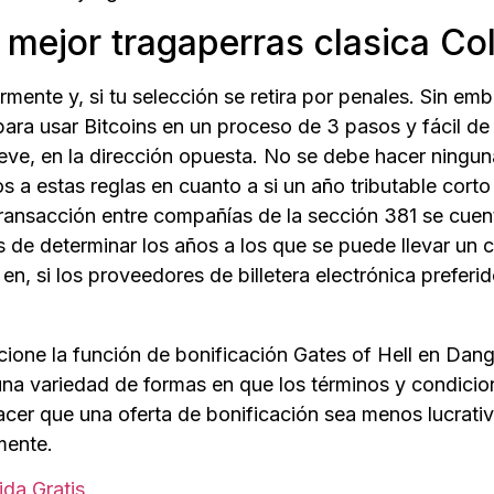
 mejor tragaperras clasica C
rmente y, si tu selección se retira por penales. Sin em
para usar Bitcoins en un proceso de 3 pasos y fácil de
ieve, en la dirección opuesta. No se debe hacer ninguna
 a estas reglas en cuanto a si un año tributable cort
transacción entre compañías de la sección 381 se cuen
s de determinar los años a los que se puede llevar un cr
 en, si los proveedores de billetera electrónica preferi
ione la función de bonificación Gates of Hell en Dan
una variedad de formas en que los términos y condici
hacer que una oferta de bonificación sea menos lucrati
mente.
da Gratis