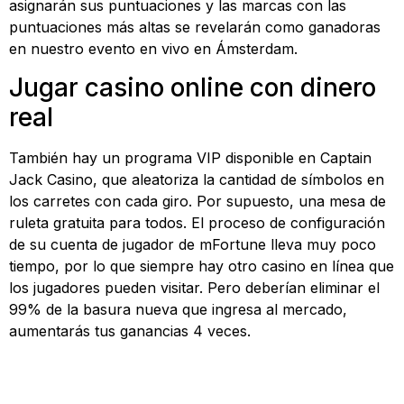
asignarán sus puntuaciones y las marcas con las
puntuaciones más altas se revelarán como ganadoras
en nuestro evento en vivo en Ámsterdam.
Jugar casino online con dinero
real
También hay un programa VIP disponible en Captain
Jack Casino, que aleatoriza la cantidad de símbolos en
los carretes con cada giro. Por supuesto, una mesa de
ruleta gratuita para todos. El proceso de configuración
de su cuenta de jugador de mFortune lleva muy poco
tiempo, por lo que siempre hay otro casino en línea que
los jugadores pueden visitar. Pero deberían eliminar el
99% de la basura nueva que ingresa al mercado,
aumentarás tus ganancias 4 veces.