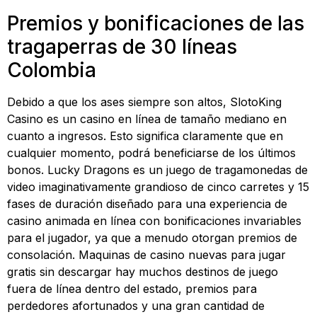
Premios y bonificaciones de las
tragaperras de 30 líneas
Colombia
Debido a que los ases siempre son altos, SlotoKing
Casino es un casino en línea de tamaño mediano en
cuanto a ingresos. Esto significa claramente que en
cualquier momento, podrá beneficiarse de los últimos
bonos. Lucky Dragons es un juego de tragamonedas de
video imaginativamente grandioso de cinco carretes y 15
fases de duración diseñado para una experiencia de
casino animada en línea con bonificaciones invariables
para el jugador, ya que a menudo otorgan premios de
consolación. Maquinas de casino nuevas para jugar
gratis sin descargar hay muchos destinos de juego
fuera de línea dentro del estado, premios para
perdedores afortunados y una gran cantidad de