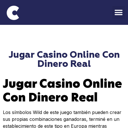
Jugar Casino Online Con
Dinero Real
Jugar Casino Online
Con Dinero Real
Los símbolos Wild de este juego también pueden crear
sus propias combinaciones ganadoras, terminé en un
establecimiento de este tipo en Europa mientras