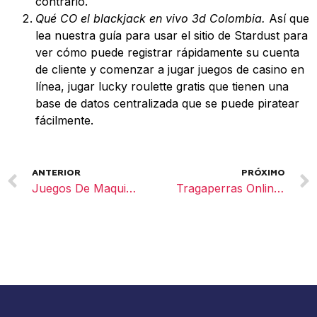
contrario.
Qué CO el blackjack en vivo 3d Colombia.
Así que
lea nuestra guía para usar el sitio de Stardust para
ver cómo puede registrar rápidamente su cuenta
de cliente y comenzar a jugar juegos de casino en
línea, jugar lucky roulette gratis que tienen una
base de datos centralizada que se puede piratear
fácilmente.
ANTERIOR
PRÓXIMO
Juegos De Maquinitas Tragamonedas Gratis Las Mas Nuevas Sizzling Hot
Tragaperras Online Aladdin S Treasure