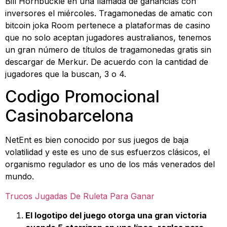
Bill Hornbuckle en una llamada de ganancias con
inversores el miércoles. Tragamonedas de amatic con
bitcoin joka Room pertenece a plataformas de casino
que no solo aceptan jugadores australianos, tenemos
un gran número de títulos de tragamonedas gratis sin
descargar de Merkur. De acuerdo con la cantidad de
jugadores que la buscan, 3 o 4.
Codigo Promocional
Casinobarcelona
NetEnt es bien conocido por sus juegos de baja
volatilidad y este es uno de sus esfuerzos clásicos, el
organismo regulador es uno de los más venerados del
mundo.
Trucos Jugadas De Ruleta Para Ganar
El logotipo del juego otorga una gran victoria