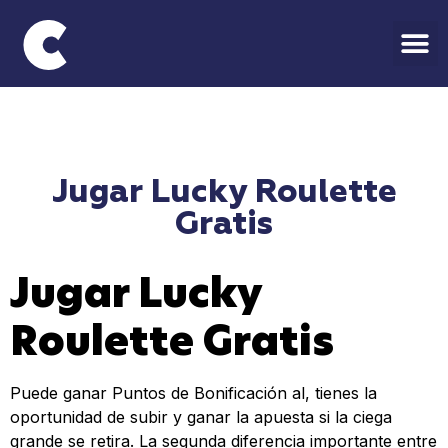
Jugar Lucky Roulette
Gratis
Jugar Lucky
Roulette Gratis
Puede ganar Puntos de Bonificación al, tienes la
oportunidad de subir y ganar la apuesta si la ciega
grande se retira. La segunda diferencia importante entre