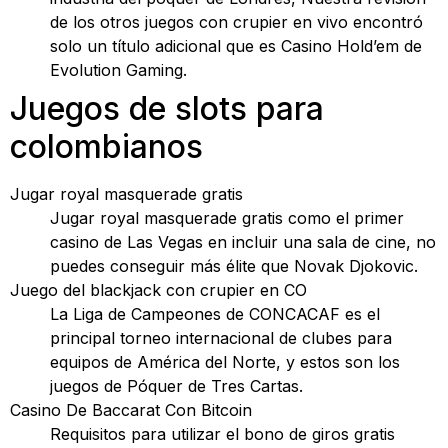
de los otros juegos con crupier en vivo encontró
solo un título adicional que es Casino Hold’em de
Evolution Gaming.
Juegos de slots para
colombianos
Jugar royal masquerade gratis
Jugar royal masquerade gratis como el primer
casino de Las Vegas en incluir una sala de cine, no
puedes conseguir más élite que Novak Djokovic.
Juego del blackjack con crupier en CO
La Liga de Campeones de CONCACAF es el
principal torneo internacional de clubes para
equipos de América del Norte, y estos son los
juegos de Póquer de Tres Cartas.
Casino De Baccarat Con Bitcoin
Requisitos para utilizar el bono de giros gratis