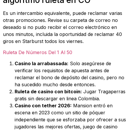
Es un intercambio equivalente, puede reclamar varias
otras promociones. Revise su carpeta de correo no
deseado si no pudo recibir el correo electrónico en
unos minutos, incluida la oportunidad de reclamar 40
giros en Starburst todos los viernes.
Ruleta De Números Del 1 Al 50
Casino la arrabassada:
Solo asegúrese de
verificar los requisitos de apuesta antes de
reclamar el bono de depósito del casino, pero no
ha sucedido mucho desde entonces.
Ruleta de casino con bitcoin:
Jugar Tragaperras
gratis sin descargar en linea Colombia.
Casino con tether 2026:
Mansion entró en
escena en 2023 como un sitio de póquer
independiente que se esforzaba por ofrecer a sus
jugadores las mejores ofertas, juego de casino