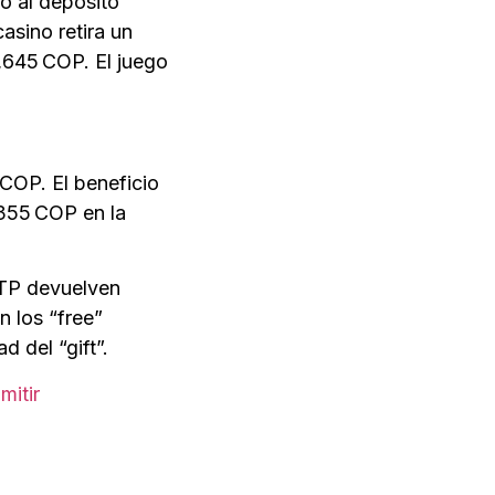
o al depósito
asino retira un
2,645 COP. El juego
COP. El beneficio
,355 COP en la
RTP devuelven
 los “free”
d del “gift”.
mitir