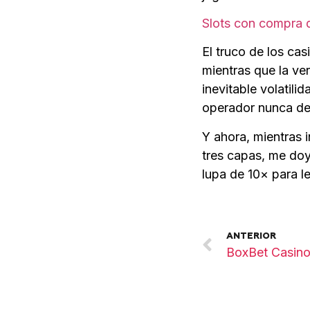
Slots con compra 
El truco de los ca
mientras que la ver
inevitable volatil
operador nunca d
Y ahora, mientras 
tres capas, me doy
lupa de 10× para lee
ANTERIOR