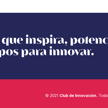
que inspira, potenc
pos para innovar.
© 2021
Club de Innovación.
Todos