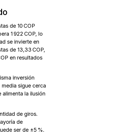
do
stas de 10 COP
pera 1 922 COP, lo
d se invierte en
stas de 13,33 COP,
COP en resultados
isma inversión
 media sigue cerca
alimenta la ilusión
ntidad de giros.
mayoría de
puede ser de ±5 %.