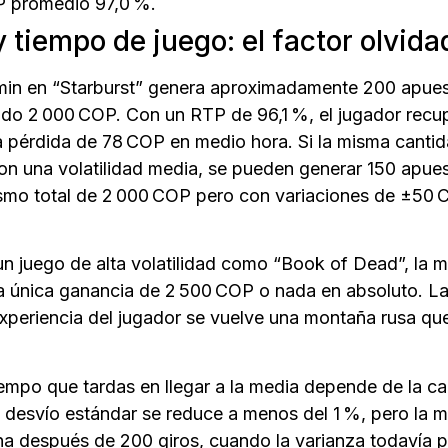
 promedio 97,0 %.
y tiempo de juego: el factor olvida
min en “Starburst” genera aproximadamente 200 apue
ndo 2 000 COP. Con un RTP de 96,1 %, el jugador recu
 pérdida de 78 COP en medio hora. Si la misma cantida
on una volatilidad media, se pueden generar 150 apue
smo total de 2 000 COP pero con variaciones de ±50 
n juego de alta volatilidad como “Book of Dead”, la m
a única ganancia de 2 500 COP o nada en absoluto. La
experiencia del jugador se vuelve una montaña rusa que 
tiempo que tardas en llegar a la media depende de la ca
l desvío estándar se reduce a menos del 1 %, pero la 
a después de 200 giros, cuando la varianza todavía 