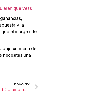
uieren que veas
 ganancias,
apuesta y la
a que el margen del
to bajo un menú de
ue necesitas una
PRÓXIMO
Casino sin depósito 2026 Colombia: la cruda realidad detrás del “regalo” de bienvenida