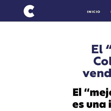
INICIO
El 
Co
vend
El “mej
es una 