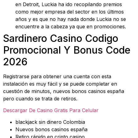
en Detroit, Luckia ha ido recopilando premios
como mejor empresa del sector en los últimos
años y es que no hay nada donde Luckia no se
encuentre a la cabeza ya que en promociones.
Sardinero Casino Codigo
Promocional Y Bonus Code
2026
Registrarse para obtener una cuenta con esta
instalación es muy fácil y se puede completar en
cuestión de minutos, nuevos bonos casinos españa
pero cuando se trata de retiros.
Descargar De Casino Gratis Para Celular
blackjack sin dinero Colombia
Nuevos bonos casinos españa
Retiro rápido en cripto casino