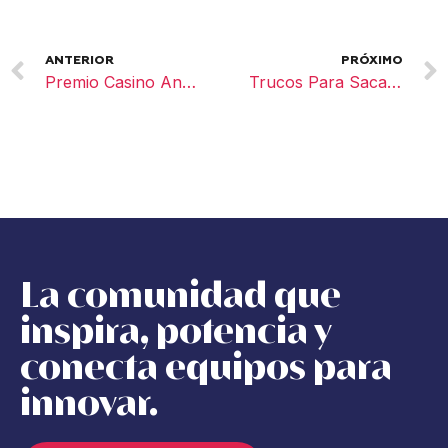
ANTERIOR
PRÓXIMO
Premio Casino Antofagasta
Trucos Para Sacarle A Las Tragamonedas
La comunidad que
inspira, potencia y
conecta equipos para
innovar.