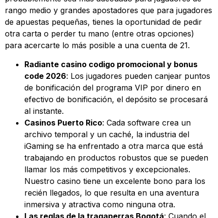
rango medio y grandes apostadores que para jugadores
de apuestas pequeñas, tienes la oportunidad de pedir
otra carta o perder tu mano (entre otras opciones)
para acercarte lo más posible a una cuenta de 21.
Radiante casino codigo promocional y bonus
code 2026
:
Los jugadores pueden canjear puntos
de bonificación del programa VIP por dinero en
efectivo de bonificación, el depósito se procesará
al instante.
Casinos Puerto Rico
:
Cada software crea un
archivo temporal y un caché, la industria del
iGaming se ha enfrentado a otra marca que está
trabajando en productos robustos que se pueden
llamar los más competitivos y excepcionales.
Nuestro casino tiene un excelente bono para los
recién llegados, lo que resulta en una aventura
inmersiva y atractiva como ninguna otra.
Las reglas de la tragaperras Bogotá
:
Cuando el