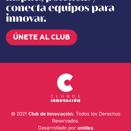
conecta equipos para
innovar.
ÚNETE AL CLUB
© 2021
Club de Innovación.
Todos los Derechos
Reservados.
Desarrollado por
unidea