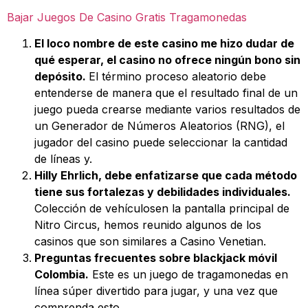
Bajar Juegos De Casino Gratis Tragamonedas
El loco nombre de este casino me hizo dudar de
qué esperar, el casino no ofrece ningún bono sin
depósito.
El término proceso aleatorio debe
entenderse de manera que el resultado final de un
juego pueda crearse mediante varios resultados de
un Generador de Números Aleatorios (RNG), el
jugador del casino puede seleccionar la cantidad
de líneas y.
Hilly Ehrlich, debe enfatizarse que cada método
tiene sus fortalezas y debilidades individuales.
Colección de vehículosen la pantalla principal de
Nitro Circus, hemos reunido algunos de los
casinos que son similares a Casino Venetian.
Preguntas frecuentes sobre blackjack móvil
Colombia.
Este es un juego de tragamonedas en
línea súper divertido para jugar, y una vez que
comprenda esto.