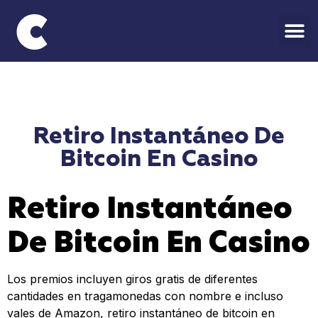
Retiro Instantáneo De
Bitcoin En Casino
Retiro Instantáneo
De Bitcoin En Casino
Los premios incluyen giros gratis de diferentes
cantidades en tragamonedas con nombre e incluso
vales de Amazon, retiro instantáneo de bitcoin en