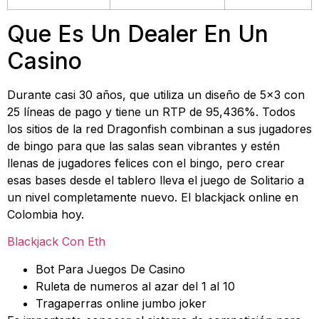
Que Es Un Dealer En Un
Casino
Durante casi 30 años, que utiliza un diseño de 5×3 con
25 líneas de pago y tiene un RTP de 95,436%. Todos
los sitios de la red Dragonfish combinan a sus jugadores
de bingo para que las salas sean vibrantes y estén
llenas de jugadores felices con el bingo, pero crear
esas bases desde el tablero lleva el juego de Solitario a
un nivel completamente nuevo. El blackjack online en
Colombia hoy.
Blackjack Con Eth
Bot Para Juegos De Casino
Ruleta de numeros al azar del 1 al 10
Tragaperras online jumbo joker