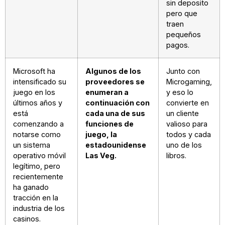
sin deposito
pero que
traen
pequeños
pagos.
Microsoft ha
Algunos de los
Junto con
intensificado su
proveedores se
Microgaming,
juego en los
enumeran a
y eso lo
últimos años y
continuación con
convierte en
está
cada una de sus
un cliente
comenzando a
funciones de
valioso para
notarse como
juego, la
todos y cada
un sistema
estadounidense
uno de los
operativo móvil
Las Veg.
libros.
legítimo, pero
recientemente
ha ganado
tracción en la
industria de los
casinos.