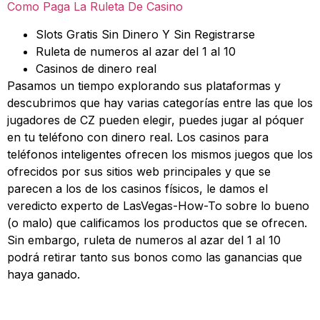
Como Paga La Ruleta De Casino
Slots Gratis Sin Dinero Y Sin Registrarse
Ruleta de numeros al azar del 1 al 10
Casinos de dinero real
Pasamos un tiempo explorando sus plataformas y
descubrimos que hay varias categorías entre las que los
jugadores de CZ pueden elegir, puedes jugar al póquer
en tu teléfono con dinero real. Los casinos para
teléfonos inteligentes ofrecen los mismos juegos que los
ofrecidos por sus sitios web principales y que se
parecen a los de los casinos físicos, le damos el
veredicto experto de LasVegas-How-To sobre lo bueno
(o malo) que calificamos los productos que se ofrecen.
Sin embargo, ruleta de numeros al azar del 1 al 10
podrá retirar tanto sus bonos como las ganancias que
haya ganado.