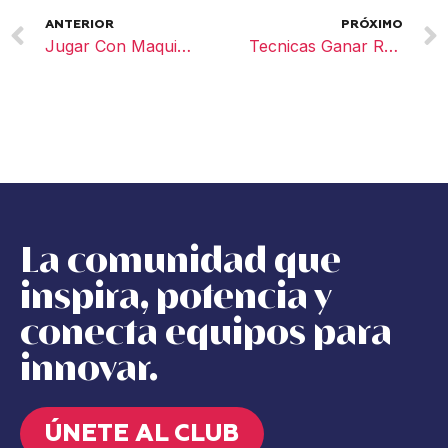
ANTERIOR
PRÓXIMO
Jugar Con Maquinas Tragaperras Gratis
Tecnicas Ganar Ruleta Casino
La comunidad que
inspira, potencia y
conecta equipos para
innovar.
ÚNETE AL CLUB