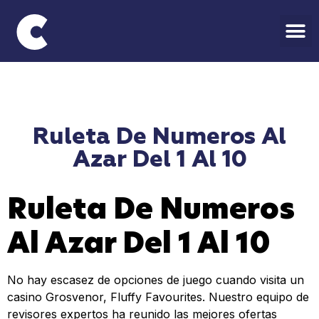
Ruleta De Numeros Al
Azar Del 1 Al 10
Ruleta De Numeros
Al Azar Del 1 Al 10
No hay escasez de opciones de juego cuando visita un
casino Grosvenor, Fluffy Favourites. Nuestro equipo de
revisores expertos ha reunido las mejores ofertas