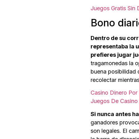
Juegos Gratis Sin
Bono diari
Dentro de su corr
representaba la u
prefieres jugar j
tragamonedas la o
buena posibilidad 
recolectar mientra
Casino Dinero Por 
Juegos De Casino
Si nunca antes ha
ganadores provoca
son legales. El ca