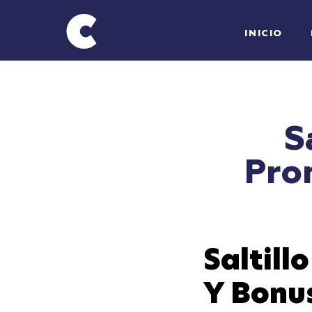
INICIO
S
Pro
Saltill
Y Bonu