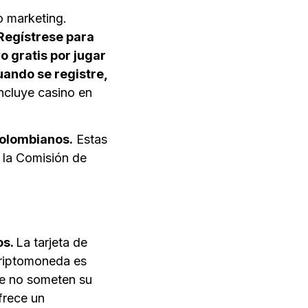
o marketing.
Regístrese para
o gratis por jugar
uando se registre,
incluye casino en
colombianos.
Estas
 la Comisión de
os.
La tarjeta de
criptomoneda es
te no someten su
frece un