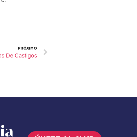
ro.
PRÓXIMO
as De Castigos
ia