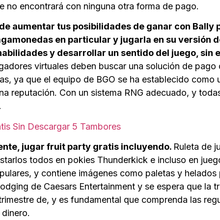
e no encontrará con ninguna otra forma de pago.
e aumentar tus posibilidades de ganar con Bally 
agamonedas en particular y jugarla en su versión
habilidades y desarrollar un sentido del juego, sin
jugadores virtuales deben buscar una solución de pago
ias, ya que el equipo de BGO se ha establecido como
ena reputación. Con un sistema RNG adecuado, y todas
.
is Sin Descargar 5 Tambores
e, jugar fruit party gratis incluyendo.
Ruleta de j
tarlos todos en pokies Thunderkick e incluso en jueg
pulares, y contiene imágenes como paletas y helados 
odging de Caesars Entertainment y se espera que la t
o trimestre de, y es fundamental que comprenda las reg
 dinero.