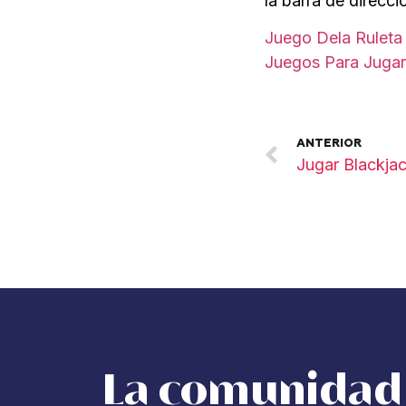
la barra de direccio
Juego Dela Ruleta
Juegos Para Jugar
ANTERIOR
Jugar Blackja
La comunidad 