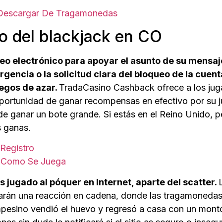
 Descargar De Tragamonedas
o del blackjack en CO
eo electrónico para apoyar el asunto de su mensaj
rgencia o la solicitud clara del bloqueo de la cuent
uegos de azar.
TradaCasino Cashback ofrece a los jug
portunidad de ganar recompensas en efectivo por su 
de ganar un bote grande. Si estás en el Reino Unido, p
s ganas.
Registro
 Como Se Juega
s jugado al póquer en Internet, aparte del scatter.
rán una reacción en cadena, donde las tragamonedas 
mpesino vendió el huevo y regresó a casa con un montó