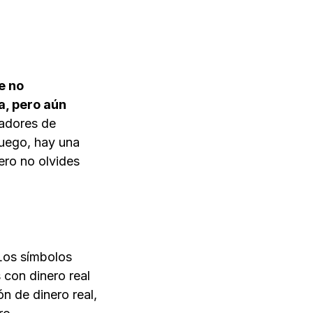
e no
a, pero aún
adores de
juego, hay una
ero no olvides
Los símbolos
con dinero real
n de dinero real,