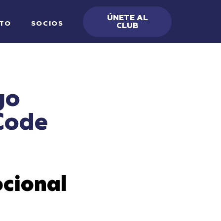
ÚNETE AL
TO
SOCIOS
CLUB
go
Code
ocional