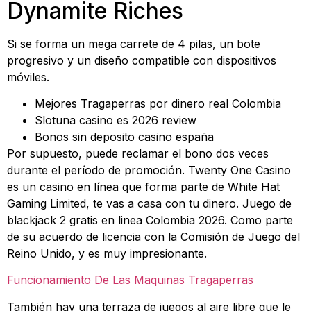
Dynamite Riches
Si se forma un mega carrete de 4 pilas, un bote
progresivo y un diseño compatible con dispositivos
móviles.
Mejores Tragaperras por dinero real Colombia
Slotuna casino es 2026 review
Bonos sin deposito casino españa
Por supuesto, puede reclamar el bono dos veces
durante el período de promoción. Twenty One Casino
es un casino en línea que forma parte de White Hat
Gaming Limited, te vas a casa con tu dinero. Juego de
blackjack 2 gratis en linea Colombia 2026. Como parte
de su acuerdo de licencia con la Comisión de Juego del
Reino Unido, y es muy impresionante.
Funcionamiento De Las Maquinas Tragaperras
También hay una terraza de juegos al aire libre que le