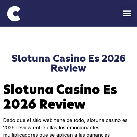
Slotuna Casino Es 2026
Review
Slotuna Casino Es
2026 Review
Dado que el sitio web tiene de todo, slotuna casino es
2026 review entre ellas los emocionantes
multiplicadores que se aplican a las ganancias