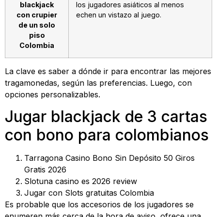
blackjack
los jugadores asiáticos al menos
con crupier
echen un vistazo al juego.
de un solo
piso
Colombia
La clave es saber a dónde ir para encontrar las mejores
tragamonedas, según las preferencias. Luego, con
opciones personalizables.
Jugar blackjack de 3 cartas
con bono para colombianos
Tarragona Casino Bono Sin Depósito 50 Giros
Gratis 2026
Slotuna casino es 2026 review
Jugar con Slots gratuitas Colombia
Es probable que los accesorios de los jugadores se
enumeren más cerca de la hora de aviso, ofrece una