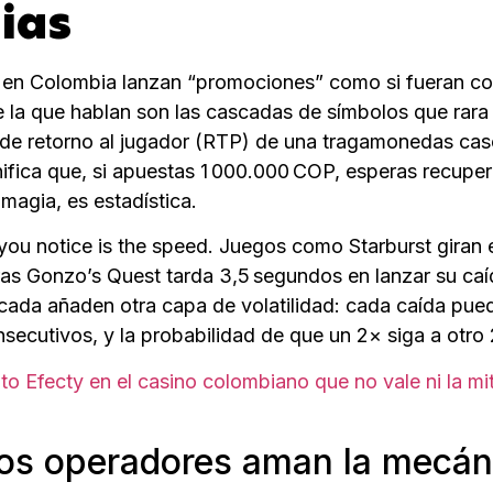
ias
 en Colombia lanzan “promociones” como si fueran con
 la que hablan son las cascadas de símbolos que rara 
 de retorno al jugador (RTP) de una tragamonedas cas
nifica que, si apuestas 1 000.000 COP, esperas recup
magia, es estadística.
g you notice is the speed. Juegos como Starburst gira
as Gonzo’s Quest tarda 3,5 segundos en lanzar su caí
ada añaden otra capa de volatilidad: cada caída pued
nsecutivos, y la probabilidad de que un 2× siga a otro
to Efecty en el casino colombiano que no vale ni la mi
los operadores aman la mecán