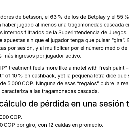
adores de betsson, el 63 % de los de Betplay y el 55 %
n haber jugado al menos una tragamonedas cascada en 
 internos filtrados de la Superintendencia de Juegos
 apuestas sin que el jugador tenga que pulsar “gira”. 
s por sesión, y al multiplicar por el número medio de r
 más ingresos por jugador activo.
IP” treatment feels more like a motel with fresh paint 
t” of 10 % en cashback, yet la pequeña letra dice que s
e 5 000 COP. Ninguna de esas “regalos” cubre la real
ue caracteriza a las tragamonedas cascada.
cálculo de pérdida en una sesión t
 000 COP.
0 COP por giro, con 12 caídas en promedio.