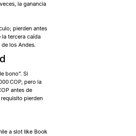
 veces, la ganancia
lculo; pierden antes
la tercera caída
d de los Andes.
ad
e bono”. Si
000 COP, pero la
 COP antes de
 requisito pierden
ile a slot like Book