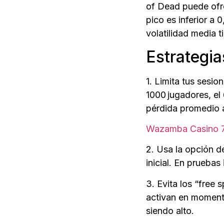
of Dead puede ofre
pico es inferior 
volatilidad media 
Estrategia
1. Limita tus sesi
1000 jugadores, el 
pérdida promedio 
Wazamba Casino 75
2. Usa la opción d
inicial. En pruebas
3. Evita los “free
activan en momentos
siendo alto.