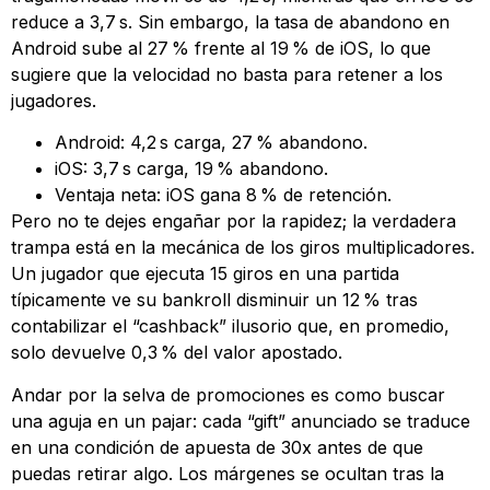
reduce a 3,7 s. Sin embargo, la tasa de abandono en
Android sube al 27 % frente al 19 % de iOS, lo que
sugiere que la velocidad no basta para retener a los
jugadores.
Android: 4,2 s carga, 27 % abandono.
iOS: 3,7 s carga, 19 % abandono.
Ventaja neta: iOS gana 8 % de retención.
Pero no te dejes engañar por la rapidez; la verdadera
trampa está en la mecánica de los giros multiplicadores.
Un jugador que ejecuta 15 giros en una partida
típicamente ve su bankroll disminuir un 12 % tras
contabilizar el “cashback” ilusorio que, en promedio,
solo devuelve 0,3 % del valor apostado.
Andar por la selva de promociones es como buscar
una aguja en un pajar: cada “gift” anunciado se traduce
en una condición de apuesta de 30x antes de que
puedas retirar algo. Los márgenes se ocultan tras la