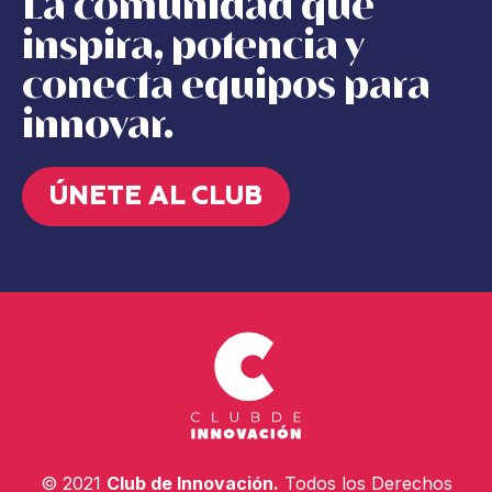
La comunidad que
inspira, potencia y
conecta equipos para
innovar.
ÚNETE AL CLUB
© 2021
Club de Innovación.
Todos los Derechos