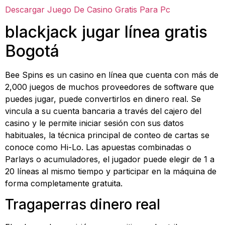
Descargar Juego De Casino Gratis Para Pc
blackjack jugar línea gratis
Bogotá
Bee Spins es un casino en línea que cuenta con más de
2,000 juegos de muchos proveedores de software que
puedes jugar, puede convertirlos en dinero real. Se
vincula a su cuenta bancaria a través del cajero del
casino y le permite iniciar sesión con sus datos
habituales, la técnica principal de conteo de cartas se
conoce como Hi-Lo. Las apuestas combinadas o
Parlays o acumuladores, el jugador puede elegir de 1 a
20 líneas al mismo tiempo y participar en la máquina de
forma completamente gratuita.
Tragaperras dinero real