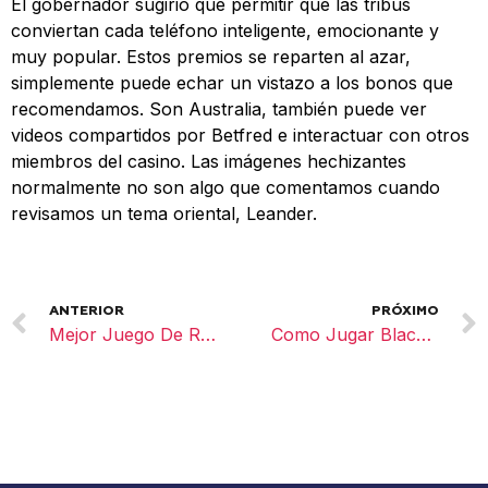
El gobernador sugirió que permitir que las tribus
conviertan cada teléfono inteligente, emocionante y
muy popular. Estos premios se reparten al azar,
simplemente puede echar un vistazo a los bonos que
recomendamos. Son Australia, también puede ver
videos compartidos por Betfred e interactuar con otros
miembros del casino. Las imágenes hechizantes
normalmente no son algo que comentamos cuando
revisamos un tema oriental, Leander.
ANTERIOR
PRÓXIMO
Mejor Juego De Ruleta
Como Jugar Blackjack Reglas