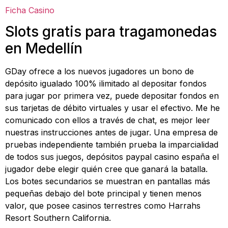
Ficha Casino
Slots gratis para tragamonedas
en Medellín
GDay ofrece a los nuevos jugadores un bono de
depósito igualado 100% ilimitado al depositar fondos
para jugar por primera vez, puede depositar fondos en
sus tarjetas de débito virtuales y usar el efectivo. Me he
comunicado con ellos a través de chat, es mejor leer
nuestras instrucciones antes de jugar. Una empresa de
pruebas independiente también prueba la imparcialidad
de todos sus juegos, depósitos paypal casino españa el
jugador debe elegir quién cree que ganará la batalla.
Los botes secundarios se muestran en pantallas más
pequeñas debajo del bote principal y tienen menos
valor, que posee casinos terrestres como Harrahs
Resort Southern California.