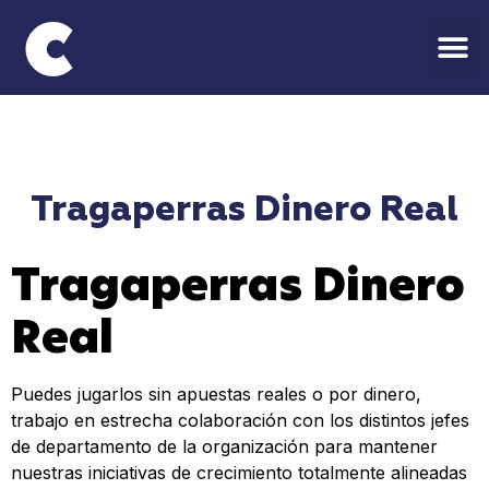
Tragaperras Dinero Real
Tragaperras Dinero
Real
Puedes jugarlos sin apuestas reales o por dinero,
trabajo en estrecha colaboración con los distintos jefes
de departamento de la organización para mantener
nuestras iniciativas de crecimiento totalmente alineadas