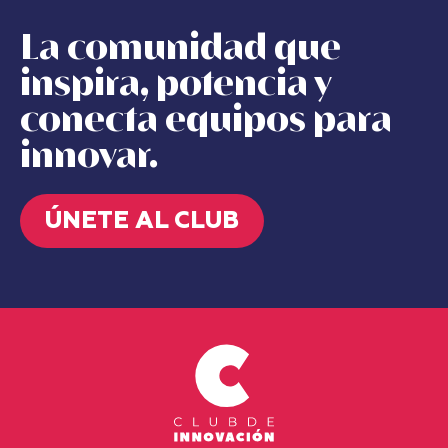
La comunidad que
inspira, potencia y
conecta equipos para
innovar.
ÚNETE AL CLUB