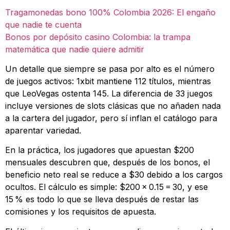
Tragamonedas bono 100% Colombia 2026: El engaño
que nadie te cuenta
Bonos por depósito casino Colombia: la trampa
matemática que nadie quiere admitir
Un detalle que siempre se pasa por alto es el número
de juegos activos: 1xbit mantiene 112 títulos, mientras
que LeoVegas ostenta 145. La diferencia de 33 juegos
incluye versiones de slots clásicas que no añaden nada
a la cartera del jugador, pero sí inflan el catálogo para
aparentar variedad.
En la práctica, los jugadores que apuestan $200
mensuales descubren que, después de los bonos, el
beneficio neto real se reduce a $30 debido a los cargos
ocultos. El cálculo es simple: $200 × 0.15 = 30, y ese
15 % es todo lo que se lleva después de restar las
comisiones y los requisitos de apuesta.