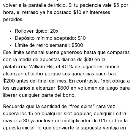
volver a la pantalla de inicio. Si tu paciencia vale $5 por
hora, el retraso ya ha costado $10 en intereses
perdidos.
Rollover típico: 20x
Depósito mínimo aceptado: $10
Límite de retiro semanal: $500
Ese límite semanal suena generoso hasta que comparas
con la media de apuestas diarias de $30 en la
plataforma William Hill; el 40 % de jugadores nunca
alcanzan el techo porque sus ganancias caen bajo
$200 antes del final del mes. En contraste, 1xbit obliga a
los usuarios a alcanzar $800 en volumen de juego para
liberar cualquier parte del bono.
Recuerda que la cantidad de “free spins” rara vez
supera los 15 en cualquier slot popular; cualquier cifra
mayor a 30 ya incluye un multiplicador de 0.1x sobre la
apuesta inicial, lo que convierte la supuesta ventaja en