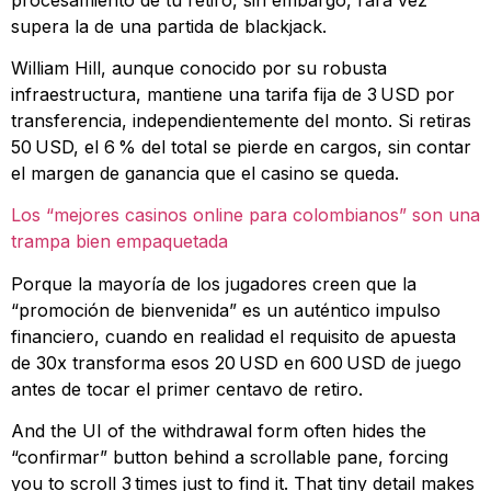
supera la de una partida de blackjack.
William Hill, aunque conocido por su robusta
infraestructura, mantiene una tarifa fija de 3 USD por
transferencia, independientemente del monto. Si retiras
50 USD, el 6 % del total se pierde en cargos, sin contar
el margen de ganancia que el casino se queda.
Los “mejores casinos online para colombianos” son una
trampa bien empaquetada
Porque la mayoría de los jugadores creen que la
“promoción de bienvenida” es un auténtico impulso
financiero, cuando en realidad el requisito de apuesta
de 30x transforma esos 20 USD en 600 USD de juego
antes de tocar el primer centavo de retiro.
And the UI of the withdrawal form often hides the
“confirmar” button behind a scrollable pane, forcing
you to scroll 3 times just to find it. That tiny detail makes