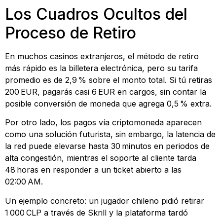
Los Cuadros Ocultos del
Proceso de Retiro
En muchos casinos extranjeros, el método de retiro
más rápido es la billetera electrónica, pero su tarifa
promedio es de 2,9 % sobre el monto total. Si tú retiras
200 EUR, pagarás casi 6 EUR en cargos, sin contar la
posible conversión de moneda que agrega 0,5 % extra.
Por otro lado, los pagos vía criptomoneda aparecen
como una solución futurista, sin embargo, la latencia de
la red puede elevarse hasta 30 minutos en periodos de
alta congestión, mientras el soporte al cliente tarda
48 horas en responder a un ticket abierto a las
02:00 AM.
Un ejemplo concreto: un jugador chileno pidió retirar
1 000 CLP a través de Skrill y la plataforma tardó