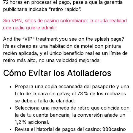
72 horas en procesar el pago, pese a que la garantía
publicitaria indicaba “retiro rápido”.
Sin VPN, sitios de casino colombiano: la cruda realidad
que nadie quiere admitir
And the “VIP” treatment you see on the splash page?
It’s as cheap as una habitación de motel con pintura
recién aplicada, y el único beneficio real es un límite de
retiro más alto, no una velocidad mejorada.
Cómo Evitar los Atolladeros
Prepara una copia escaneada del pasaporte y una
foto de la cara sin gafas; el 73 % de los rechazos
se debe a falta de claridad.
Selecciona una moneda de retiro que coincida con
la de tu cuenta bancaria; la conversión añade un
1,2 % adicional.
Revisa el historial de pagos del casino; 888casino